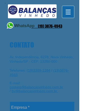
(19) 3876-4943
CONTATO
Balanças Vinhedo
Av. Independência, 6278,
Nova Vinhedo,
Vinhedo/SP - CEP:
13280-000
Telefones:
(19)3309-1284
/
(19)3876-
4943
E-mail:
contato@balancasvinhedo.com.br
/
bv@balancasvinhedo.com.br