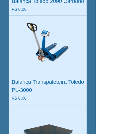
Balança Toledo 2090 Carbono
Preço
R$ 0,00
Balança Transpaleteira Toledo
PL-3000
Preço
R$ 0,00