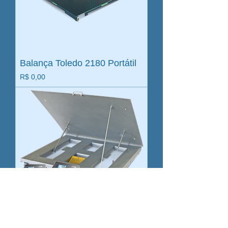
Balança Toledo 2180 Portátil
Preço
R$ 0,00
Balança Toledo 2180 Inox
Lava-Rápido
Preço