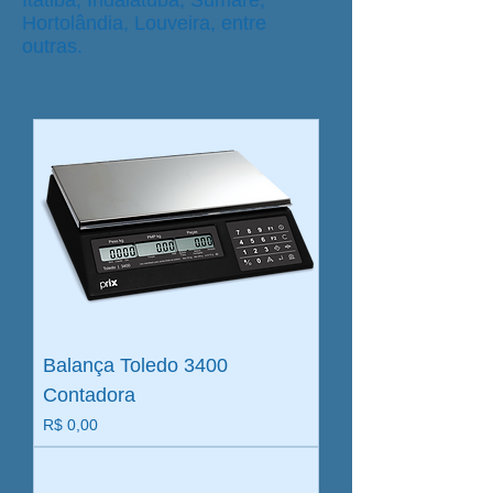
Itatiba, Indaiatuba, Sumaré,
Hortolândia, Louveira, entre
outras.
Balança Toledo 3400
Contadora
Preço
R$ 0,00